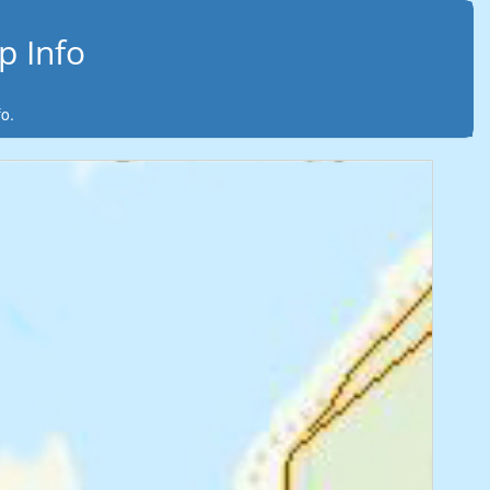
p Info
o.