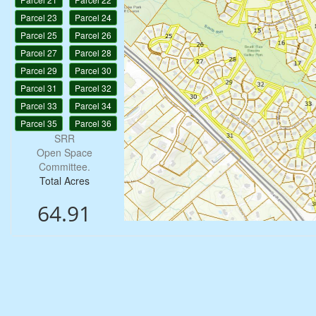
Parcel 23
Parcel 24
Parcel 25
Parcel 26
Parcel 27
Parcel 28
Parcel 29
Parcel 30
Parcel 31
Parcel 32
Parcel 33
Parcel 34
Parcel 35
Parcel 36
SRR
Open Space
Committee.
Total Acres
64.91